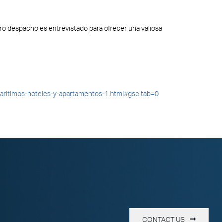
tro despacho es entrevistado para ofrecer una valiosa
maritimos-hoteles-y-apartamentos-1.html#gsc.tab=0
CONTACT US