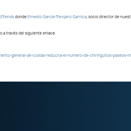
dTrends
donde
Ernesto García-Trevijano Garnica
, socio director de nues
 a través del siguiente enlace.
lamento-general-de-costas-reducira-el-numero-de-chiringuitos-paseos-