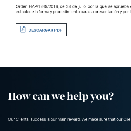
Orden HAP/1349/2016, de 28 de julio, por la que se aprueba 
establece la forma y procedimiento para su presentación y por l
DESCARGAR PDF
How can we help you
?
Our Clients’ success is our main reward. We make sure that our Client