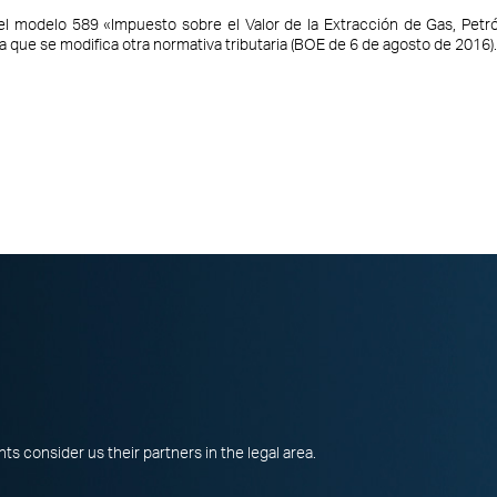
el modelo 589 «Impuesto sobre el Valor de la Extracción de Gas, Petr
a que se modifica otra normativa tributaria (BOE de 6 de agosto de 2016).
s consider us their partners in the legal area.