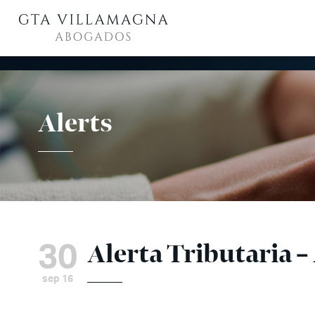
Alerts
30
Alerta Tributaria –
sep 16