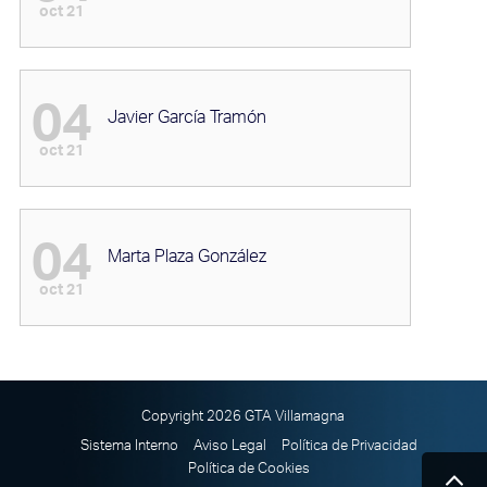
oct 21
04
Javier García Tramón
oct 21
04
Marta Plaza González
oct 21
Copyright 2026 GTA Villamagna
Sistema Interno
Aviso Legal
Política de Privacidad
Política de Cookies