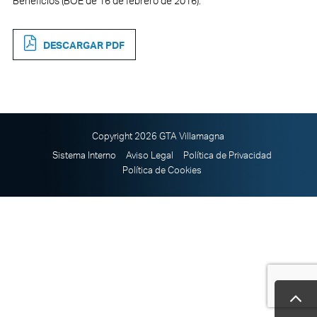
Beneficios (BOE de 16 de febrero de 2016).
DESCARGAR PDF
Copyright 2026 GTA Villamagna
Sistema Interno
Aviso Legal
Política de Privacidad
Política de Cookies