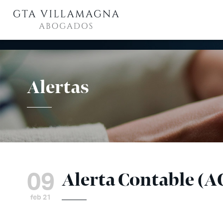
Alertas
09
Alerta Contable (AC
feb 21